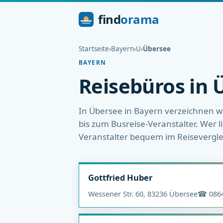
find
orama
Startseite
›
Bayern
›
U
›
Übersee
BAYERN
Reisebüros in 
In Übersee in Bayern verzeichnen wi
bis zum Busreise-Veranstalter. Wer l
Veranstalter bequem im Reisevergle
Gottfried Huber
Wessener Str. 60, 83236 Übersee
☎ 0864