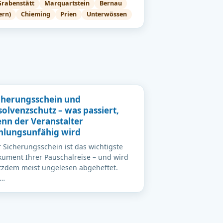
Grabenstätt
Marquartstein
Bernau
ern)
Chieming
Prien
Unterwössen
cherungsschein und
solvenzschutz – was passiert,
nn der Veranstalter
hlungsunfähig wird
 Sicherungsschein ist das wichtigste
ument Ihrer Pauschalreise – und wird
tzdem meist ungelesen abgeheftet.
…