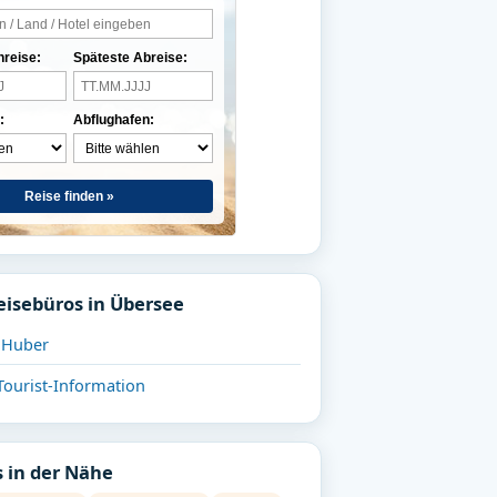
nreise:
Späteste Abreise:
:
Abflughafen:
Reise finden »
eisebüros in Übersee
d Huber
Tourist-Information
 in der Nähe