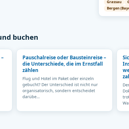
Grassau
Bergen (Bay
 und buchen
 –
Pauschalreise oder Bausteinreise –
Si
die Unterschiede, die im Ernstfall
In
zählen
we
za
Flug und Hotel im Paket oder einzeln
gebucht? Der Unterschied ist nicht nur
Der
organisatorisch, sondern entscheidet
Dok
darübe…
tro
Wa