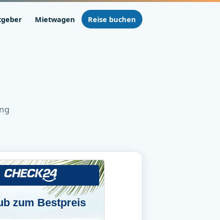
tgeber
Mietwagen
Reise buchen
ung
ub zum Bestpreis