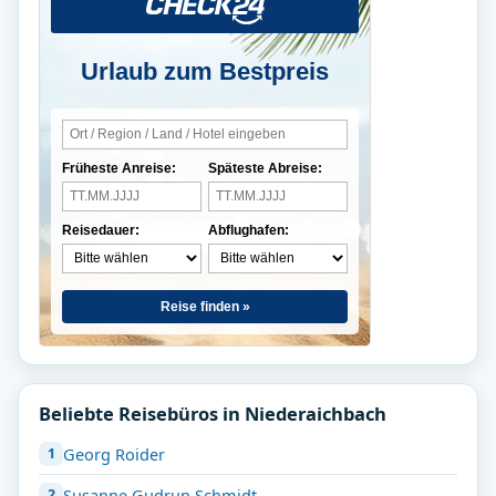
Urlaub zum Bestpreis
Früheste Anreise:
Späteste Abreise:
Reisedauer:
Abflughafen:
Reise finden »
Beliebte Reisebüros in Niederaichbach
Georg Roider
Susanne Gudrun Schmidt