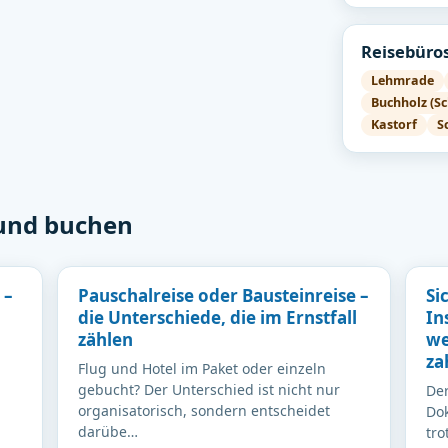
Reisebüros
Lehmrade
Buchholz (Sc
Kastorf
S
 und buchen
 –
Pauschalreise oder Bausteinreise –
Si
die Unterschiede, die im Ernstfall
In
zählen
we
za
Flug und Hotel im Paket oder einzeln
gebucht? Der Unterschied ist nicht nur
Der
organisatorisch, sondern entscheidet
Dok
darübe…
tro