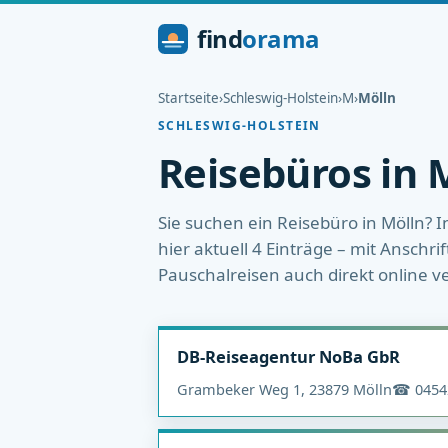
find
orama
Startseite
›
Schleswig-Holstein
›
M
›
Mölln
SCHLESWIG-HOLSTEIN
Reisebüros in 
Sie suchen ein Reisebüro in Mölln? I
hier aktuell 4 Einträge – mit Anschri
Pauschalreisen auch direkt online v
DB-Reiseagentur NoBa GbR
Grambeker Weg 1, 23879 Mölln
☎ 0454