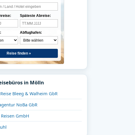
nreise:
Späteste Abreise:
:
Abflughafen:
Reise finden »
eisebüros in Mölln
 Reise Bleeg & Walheim GbR
agentur NoBa GbR
 Reisen GmbH
uhl