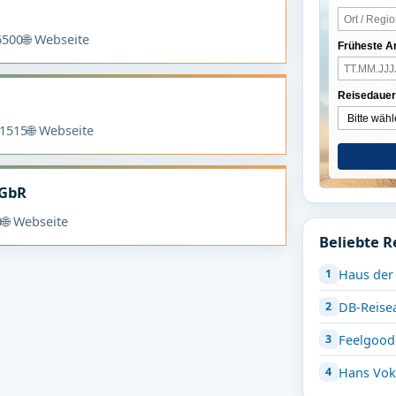
6500
🌐 Webseite
Früheste A
Reisedauer
1515
🌐 Webseite
 GbR
0
🌐 Webseite
Beliebte R
Haus der
DB-Reise
Feelgood
Hans Vok