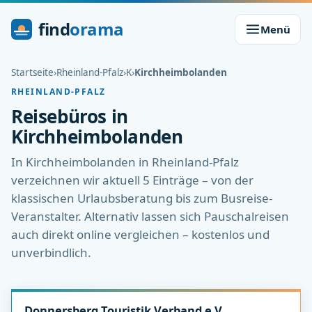
find
orama
Menü
Startseite
›
Rheinland-Pfalz
›
K
›
Kirchheimbolanden
RHEINLAND-PFALZ
Reisebüros in
Kirchheimbolanden
In Kirchheimbolanden in Rheinland-Pfalz
verzeichnen wir aktuell 5 Einträge – von der
klassischen Urlaubsberatung bis zum Busreise-
Veranstalter. Alternativ lassen sich Pauschalreisen
auch direkt online vergleichen – kostenlos und
unverbindlich.
Donnersberg Touristik Verband e.V.