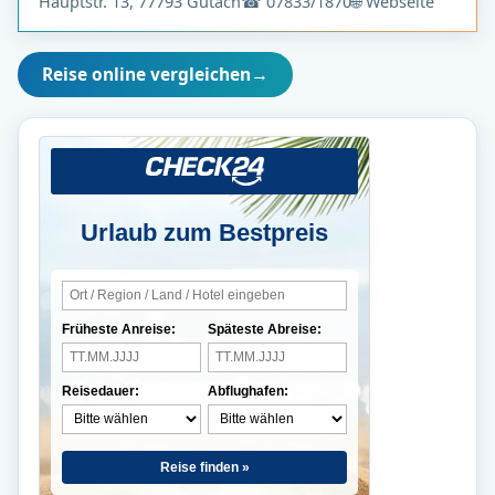
Hauptstr. 13, 77793 Gutach
☎ 07833/1870
🌐 Webseite
Reise online vergleichen
→
Urlaub zum Bestpreis
Früheste Anreise:
Späteste Abreise:
Reisedauer:
Abflughafen:
Reise finden »