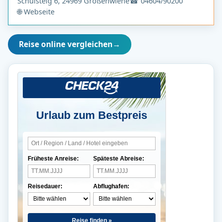
Schulsteig 6, 24969 Großenwiehe
☎ 04604/90200
🌐 Webseite
Reise online vergleichen
→
Urlaub zum Bestpreis
Früheste Anreise:
Späteste Abreise:
Reisedauer:
Abflughafen:
Reise finden »