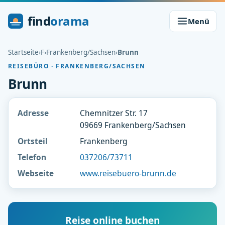
find
orama
Menü
Startseite
›
F
›
Frankenberg/Sachsen
›
Brunn
REISEBÜRO · FRANKENBERG/SACHSEN
Brunn
Adresse
Chemnitzer Str. 17
09669 Frankenberg/Sachsen
Ortsteil
Frankenberg
Telefon
037206/73711
Webseite
www.reisebuero-brunn.de
Reise online buchen