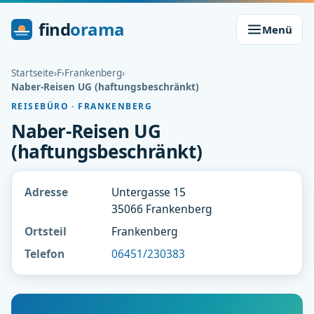
find
orama
Menü
Startseite
›
F
›
Frankenberg
›
Naber-Reisen UG (haftungsbeschränkt)
REISEBÜRO · FRANKENBERG
Naber-Reisen UG
(haftungsbeschränkt)
Adresse
Untergasse 15
35066 Frankenberg
Ortsteil
Frankenberg
Telefon
06451/230383