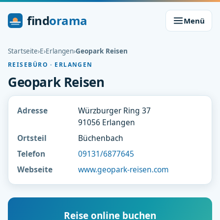
find
orama
Menü
Startseite
›
E
›
Erlangen
›
Geopark Reisen
REISEBÜRO · ERLANGEN
Geopark Reisen
Adresse
Würzburger Ring 37
91056 Erlangen
Ortsteil
Büchenbach
Telefon
09131/6877645
Webseite
www.geopark-reisen.com
Reise online buchen