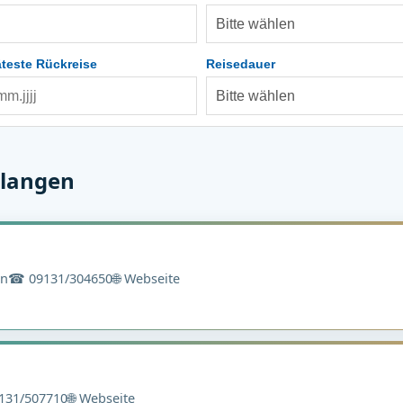
teste Rückreise
Reisedauer
rlangen
en
☎ 09131/304650
🌐 Webseite
131/507710
🌐 Webseite