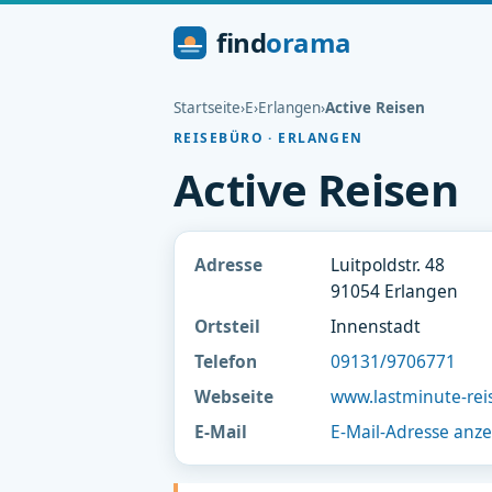
find
orama
Startseite
›
E
›
Erlangen
›
Active Reisen
REISEBÜRO · ERLANGEN
Active Reisen
Adresse
Luitpoldstr. 48
91054 Erlangen
Ortsteil
Innenstadt
Telefon
09131/9706771
Webseite
www.lastminute-re
E-Mail
E-Mail-Adresse anz