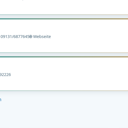
09131/6877645
🌐 Webseite
92226
n