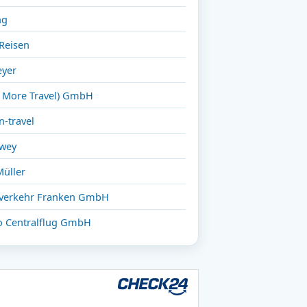
ng
Reisen
yer
 More Travel) GmbH
-travel
ewey
Müller
verkehr Franken GmbH
o Centralflug GmbH