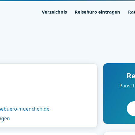
Verzeichnis
Reisebüro eintragen
Ra
Re
Pausch
isebuero-muenchen.de
eigen