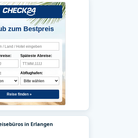
ub zum Bestpreis
nreise:
Späteste Abreise:
:
Abflughafen:
Reise finden »
eisebüros in Erlangen