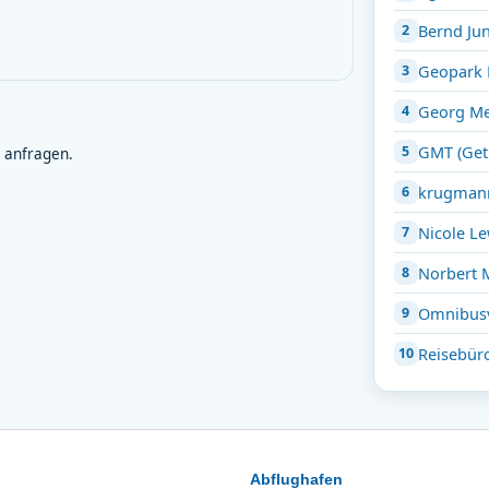
Bernd Ju
Geopark 
Georg Me
GMT (Get
 anfragen.
krugmann
Nicole L
Norbert 
Omnibus
Reisebür
Abflughafen