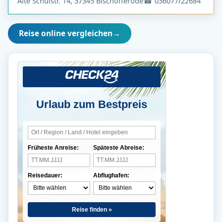
Alte Schulstr. 14, 37345 Bischofferode
☎ 036077/22684
Reise online vergleichen
→
Urlaub zum Bestpreis
Früheste Anreise:
Späteste Abreise:
Reisedauer:
Abflughafen:
Reise finden »