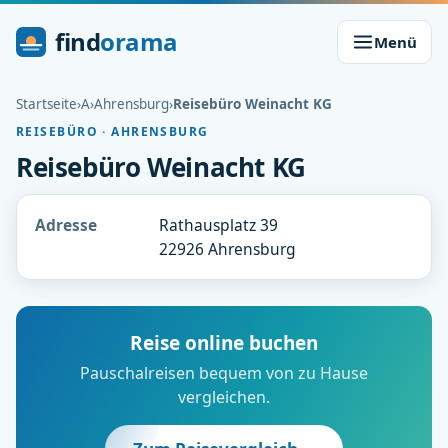
find
orama
Menü
Startseite
›
A
›
Ahrensburg
›
Reisebüro Weinacht KG
REISEBÜRO · AHRENSBURG
Reisebüro Weinacht KG
Adresse
Rathausplatz 39
22926 Ahrensburg
Reise online buchen
Pauschalreisen bequem von zu Hause
vergleichen.