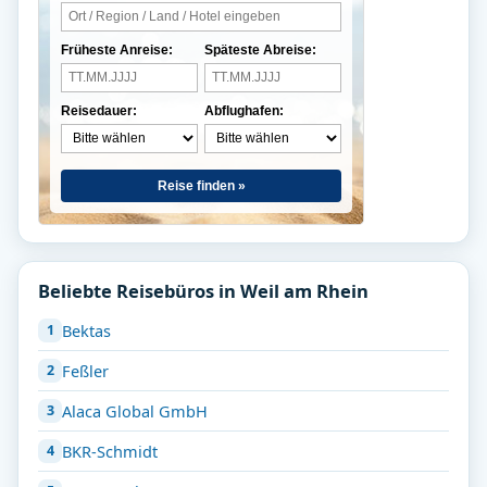
Früheste Anreise:
Späteste Abreise:
Reisedauer:
Abflughafen:
Reise finden »
Beliebte Reisebüros in Weil am Rhein
Bektas
Feßler
Alaca Global GmbH
BKR-Schmidt