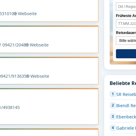
531010
🌐 Webseite
Früheste A
Reisedauer
 09421/2048
🌐 Webseite
9421/913635
🌐 Webseite
Beliebte R
SR Reis
Biendl R
/4938145
Ebenbeck
Gabriele 