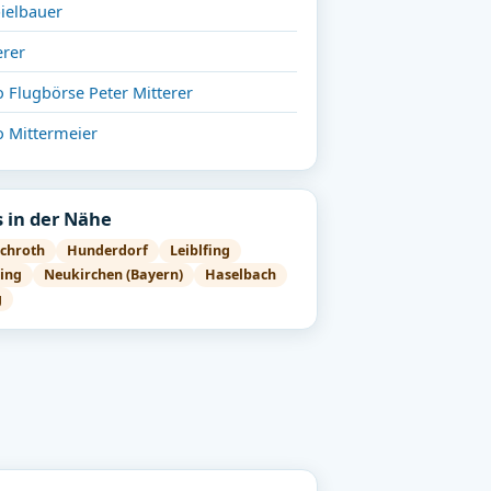
ielbauer
erer
 Flugbörse Peter Mitterer
o Mittermeier
 in der Nähe
rchroth
Hunderdorf
Leiblfing
ing
Neukirchen (Bayern)
Haselbach
g