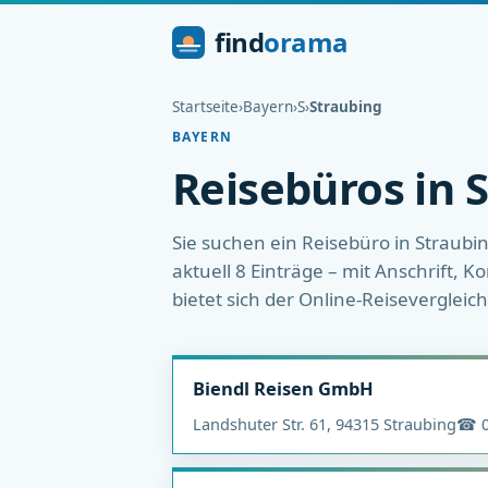
find
orama
Startseite
›
Bayern
›
S
›
Straubing
BAYERN
Reisebüros in 
Sie suchen ein Reisebüro in Straubi
aktuell 8 Einträge – mit Anschrift,
bietet sich der Online-Reisevergleic
Biendl Reisen GmbH
Landshuter Str. 61, 94315 Straubing
☎ 0