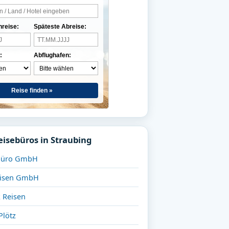
nreise:
Späteste Abreise:
:
Abflughafen:
Reise finden »
eisebüros in Straubing
ebüro GmbH
eisen GmbH
 Reisen
Plötz