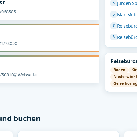
er
Jürgen Sp
/968585
Max Mitt
Reisebüro
Reisebür
1/78050
Reisebüros
Bogen
Ki
/50810
🌐 Webseite
Niederwinkl
Geiselhörin
 und buchen