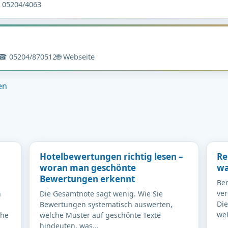
05204/4063
☎ 05204/870512
🌐 Webseite
en
Hotelbewertungen richtig lesen –
Re
woran man geschönte
wa
Bewertungen erkennt
Ber
ver
n
Die Gesamtnote sagt wenig. Wie Sie
Die
Bewertungen systematisch auswerten,
we
che
welche Muster auf geschönte Texte
hindeuten, was…