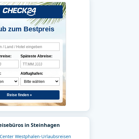
ub zum Bestpreis
nreise:
Späteste Abreise:
:
Abflughafen:
Reise finden »
eisebüros in Steinhagen
eCenter Westphalen-Urlaubsreisen