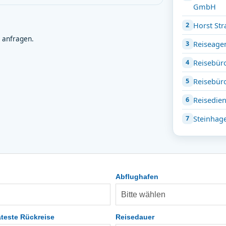
GmbH
Horst Str
 anfragen.
Reiseagen
Reisebür
Reisebüro
Reisedie
Steinhag
Abflughafen
teste Rückreise
Reisedauer