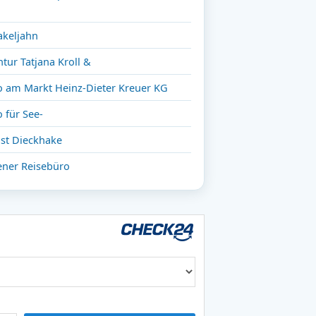
akeljahn
tur Tatjana Kroll &
o am Markt Heinz-Dieter Kreuer KG
 für See-
nst Dieckhake
ener Reisebüro