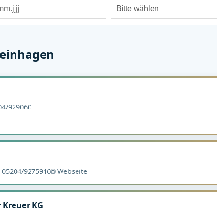
teinhagen
4/929060
05204/9275916
🌐 Webseite
r Kreuer KG