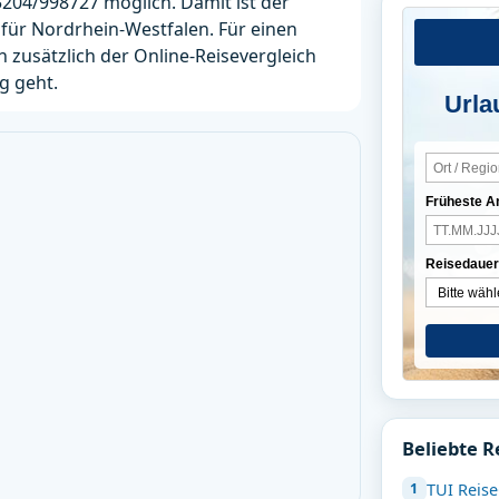
5204/998727 möglich. Damit ist der
 für Nordrhein-Westfalen. Für einen
h zusätzlich der Online-Reisevergleich
g geht.
Urla
Früheste A
Reisedauer
Beliebte R
TUI Reis