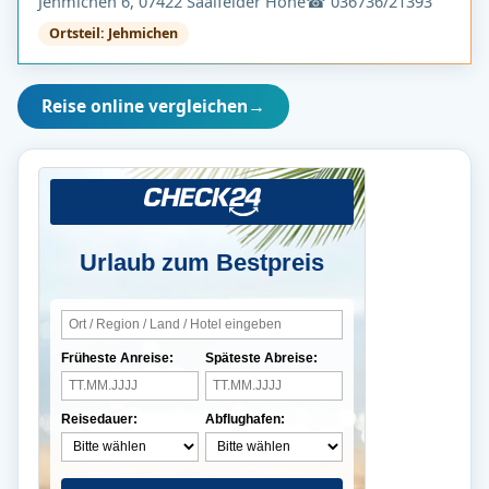
Jehmichen 6, 07422 Saalfelder Höhe
☎ 036736/21393
Ortsteil: Jehmichen
Reise online vergleichen
→
Urlaub zum Bestpreis
Früheste Anreise:
Späteste Abreise:
Reisedauer:
Abflughafen: