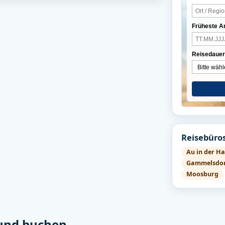
Früheste A
Reisedauer
Reisebüros
Au in der Ha
Gammelsdo
Moosburg
 und buchen