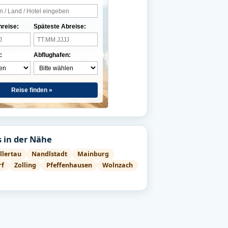
nreise:
Späteste Abreise:
:
Abflughafen:
Reise finden »
 in der Nähe
llertau
Nandlstadt
Mainburg
rf
Zolling
Pfeffenhausen
Wolnzach