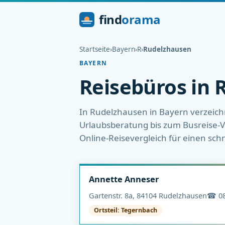
find
orama
Startseite
›
Bayern
›
R
›
Rudelzhausen
BAYERN
Reisebüros in
In Rudelzhausen in Bayern verzeichn
Urlaubsberatung bis zum Busreise-Ve
Online-Reisevergleich für einen sch
Annette Anneser
Gartenstr. 8a, 84104 Rudelzhausen
☎ 08
Ortsteil: Tegernbach