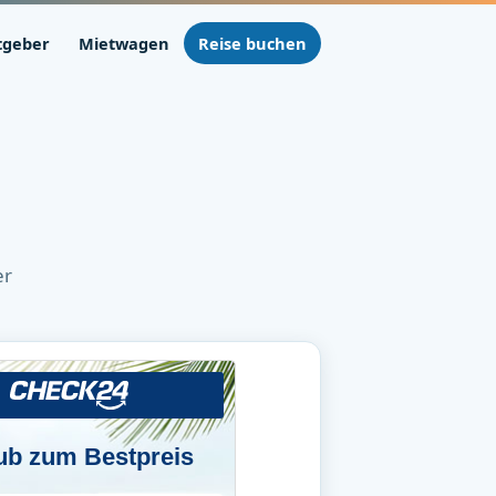
tgeber
Mietwagen
Reise buchen
er
ub zum Bestpreis