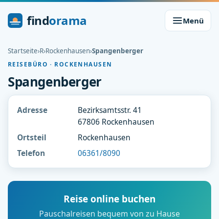
find
orama
Menü
Startseite
›
R
›
Rockenhausen
›
Spangenberger
REISEBÜRO · ROCKENHAUSEN
Spangenberger
Adresse
Bezirksamtsstr. 41
67806 Rockenhausen
Ortsteil
Rockenhausen
Telefon
06361/8090
Reise online buchen
Pauschalreisen bequem von zu Hause