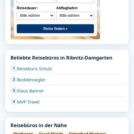
Reisedauer:
Abflughafen:
Reise finden »
Beliebte Reisebüros in Ribnitz-Damgarten
Reisebüro Schulz
Boddensegler
Klaus Banner
MVP Travel
Reisebüros in der Nähe
Dierhagen
Graal-Müritz
Ostseebad Wustrow