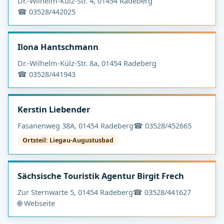
Dr.-Wilhelm-Külz-Str. 4, 01454 Radeberg
☎ 03528/442025
Ilona Hantschmann
Dr.-Wilhelm-Külz-Str. 8a, 01454 Radeberg
☎ 03528/441943
Kerstin Liebender
Fasanenweg 38A, 01454 Radeberg
☎ 03528/452665
Ortsteil: Liegau-Augustusbad
Sächsische Touristik Agentur Birgit Frech
Zur Sternwarte 5, 01454 Radeberg
☎ 03528/441627
🌐 Webseite