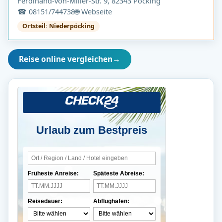
Ferdinand-von-Miller-Str. 9, 82343 Pöcking
☎ 08151/744738
🌐 Webseite
Ortsteil: Niederpöcking
Reise online vergleichen
→
Urlaub zum Bestpreis
Früheste Anreise:
Späteste Abreise:
Reisedauer:
Abflughafen: