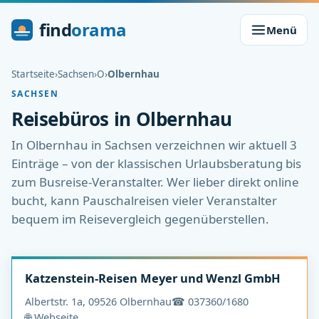
find
orama
Menü
Startseite
›
Sachsen
›
O
›
Olbernhau
SACHSEN
Reisebüros in Olbernhau
In Olbernhau in Sachsen verzeichnen wir aktuell 3
Einträge – von der klassischen Urlaubsberatung bis
zum Busreise-Veranstalter. Wer lieber direkt online
bucht, kann Pauschalreisen vieler Veranstalter
bequem im Reisevergleich gegenüberstellen.
Katzenstein-Reisen Meyer und Wenzl GmbH
Albertstr. 1a, 09526 Olbernhau
☎ 037360/1680
🌐 Webseite