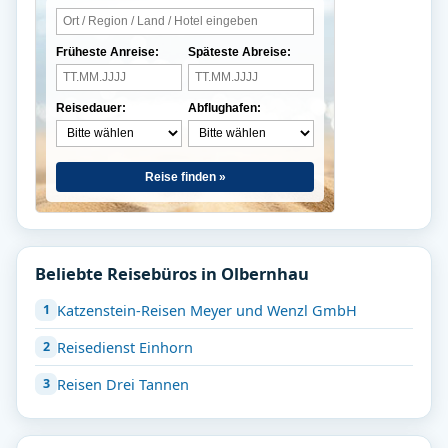
Früheste Anreise:
Späteste Abreise:
Reisedauer:
Abflughafen:
Reise finden »
Beliebte Reisebüros in Olbernhau
Katzenstein-Reisen Meyer und Wenzl GmbH
Reisedienst Einhorn
Reisen Drei Tannen