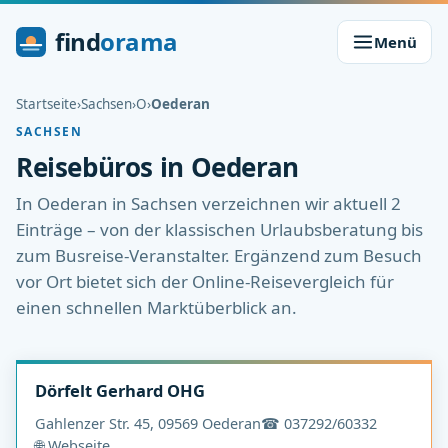
find
orama
Menü
Startseite
›
Sachsen
›
O
›
Oederan
SACHSEN
Reisebüros in Oederan
In Oederan in Sachsen verzeichnen wir aktuell 2
Einträge – von der klassischen Urlaubsberatung bis
zum Busreise-Veranstalter. Ergänzend zum Besuch
vor Ort bietet sich der Online-Reisevergleich für
einen schnellen Marktüberblick an.
Dörfelt Gerhard OHG
Gahlenzer Str. 45, 09569 Oederan
☎ 037292/60332
🌐 Webseite