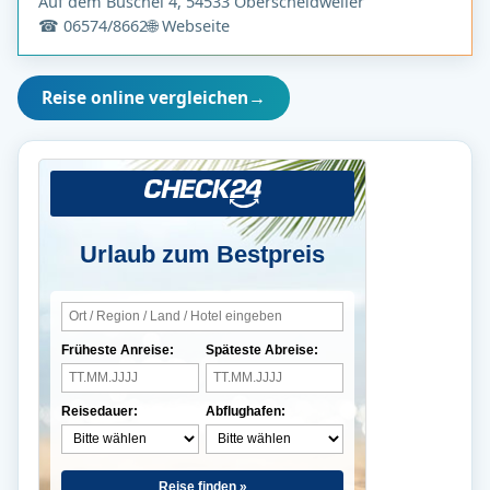
Auf dem Büschel 4, 54533 Oberscheidweiler
☎ 06574/8662
🌐 Webseite
Reise online vergleichen
→
Urlaub zum Bestpreis
Früheste Anreise:
Späteste Abreise:
Reisedauer:
Abflughafen:
Reise finden »