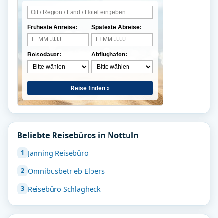
Früheste Anreise:
Späteste Abreise:
Reisedauer:
Abflughafen:
Reise finden »
Beliebte Reisebüros in Nottuln
Janning Reisebüro
Omnibusbetrieb Elpers
Reisebüro Schlagheck