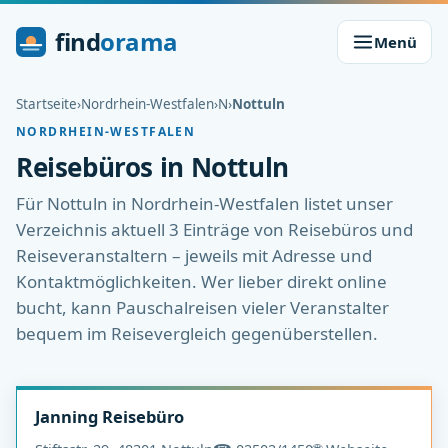
find
orama
Menü
Startseite
›
Nordrhein-Westfalen
›
N
›
Nottuln
NORDRHEIN-WESTFALEN
Reisebüros in Nottuln
Für Nottuln in Nordrhein-Westfalen listet unser
Verzeichnis aktuell 3 Einträge von Reisebüros und
Reiseveranstaltern – jeweils mit Adresse und
Kontaktmöglichkeiten. Wer lieber direkt online
bucht, kann Pauschalreisen vieler Veranstalter
bequem im Reisevergleich gegenüberstellen.
Janning Reisebüro