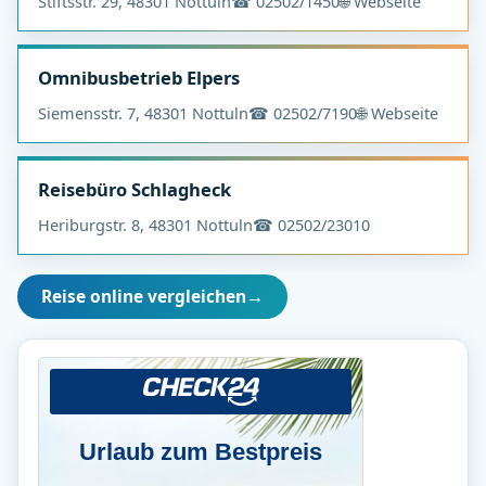
Stiftsstr. 29, 48301 Nottuln
☎ 02502/1450
🌐 Webseite
Omnibusbetrieb Elpers
Siemensstr. 7, 48301 Nottuln
☎ 02502/7190
🌐 Webseite
Reisebüro Schlagheck
Heriburgstr. 8, 48301 Nottuln
☎ 02502/23010
Reise online vergleichen
→
Urlaub zum Bestpreis