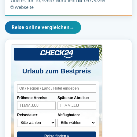
Oberes Tor 10, 97647 Nordheim
☎ 09779/263
🌐 Webseite
Reise online vergleichen
→
Urlaub zum Bestpreis
Früheste Anreise:
Späteste Abreise:
Reisedauer:
Abflughafen:
Reise finden »