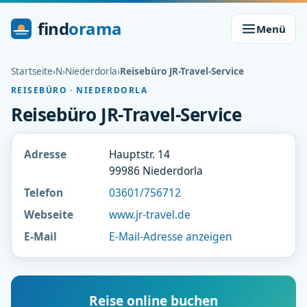
find
orama
Menü
Startseite
›
N
›
Niederdorla
›
Reisebüro JR-Travel-Service
REISEBÜRO · NIEDERDORLA
Reisebüro JR-Travel-Service
Adresse
Hauptstr. 14
99986 Niederdorla
Telefon
03601/756712
Webseite
www.jr-travel.de
E-Mail
E-Mail-Adresse anzeigen
Reise online buchen