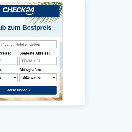
ub zum Bestpreis
nreise:
Späteste Abreise:
:
Abflughafen:
Reise finden »