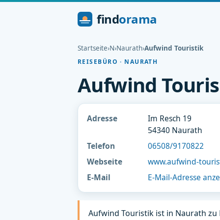
find
orama
Startseite
›
N
›
Naurath
›
Aufwind Touristik
REISEBÜRO · NAURATH
Aufwind Touris
Adresse
Im Resch 19
54340 Naurath
Telefon
06508/9170822
Webseite
www.aufwind-touris
E-Mail
E-Mail-Adresse anz
Aufwind Touristik ist in Naurath zu