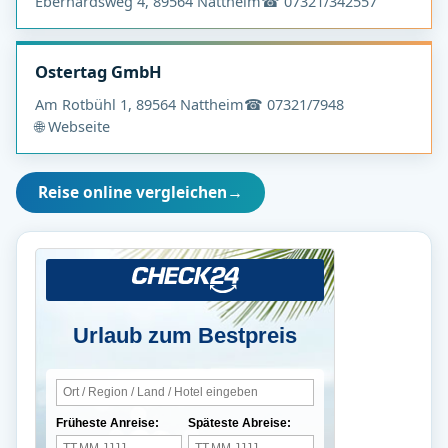
Eberhardsweg 4, 89564 Nattheim
☎ 07321/342557
Ostertag GmbH
Am Rotbühl 1, 89564 Nattheim
☎ 07321/7948
🌐 Webseite
Reise online vergleichen
→
Urlaub zum Bestpreis
Früheste Anreise:
Späteste Abreise: