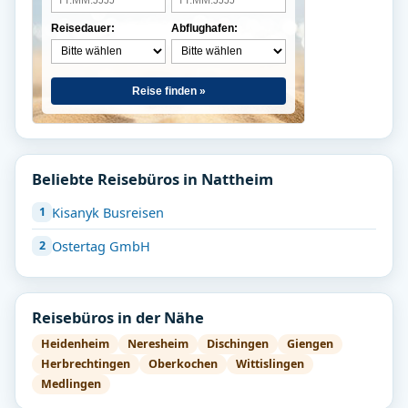
Reisedauer:
Abflughafen:
Reise finden »
Beliebte Reisebüros in Nattheim
Kisanyk Busreisen
Ostertag GmbH
Reisebüros in der Nähe
Heidenheim
Neresheim
Dischingen
Giengen
Herbrechtingen
Oberkochen
Wittislingen
Medlingen