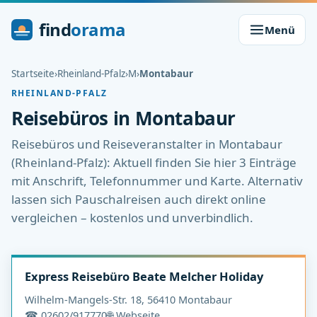
find
orama
Menü
Startseite
›
Rheinland-Pfalz
›
M
›
Montabaur
RHEINLAND-PFALZ
Reisebüros in Montabaur
Reisebüros und Reiseveranstalter in Montabaur
(Rheinland-Pfalz): Aktuell finden Sie hier 3 Einträge
mit Anschrift, Telefonnummer und Karte. Alternativ
lassen sich Pauschalreisen auch direkt online
vergleichen – kostenlos und unverbindlich.
Express Reisebüro Beate Melcher Holiday
Wilhelm-Mangels-Str. 18, 56410 Montabaur
☎ 02602/917770
🌐 Webseite