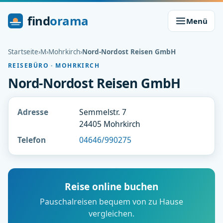
find
orama
Menü
Startseite
›
M
›
Mohrkirch
›
Nord-Nordost Reisen GmbH
REISEBÜRO · MOHRKIRCH
Nord-Nordost Reisen GmbH
Adresse
Semmelstr. 7
24405 Mohrkirch
Telefon
04646/990275
Reise online buchen
Pauschalreisen bequem von zu Hause
vergleichen.