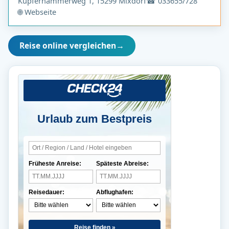
Kupferhammerweg 1, 15299 Mixdorf
☎ 033655/728
🌐 Webseite
Reise online vergleichen
→
Urlaub zum Bestpreis
Früheste Anreise:
Späteste Abreise:
Reisedauer:
Abflughafen:
Reise finden »