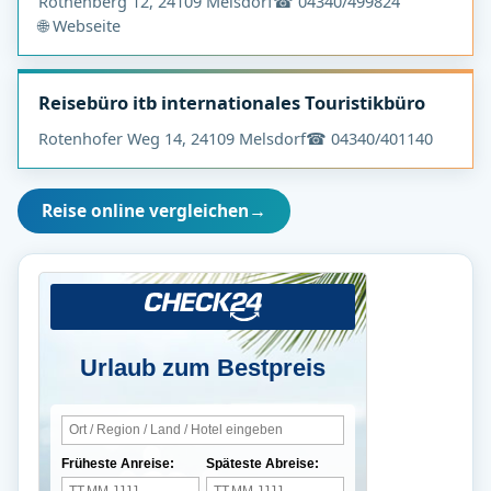
Rothenberg 12, 24109 Melsdorf
☎ 04340/499824
🌐 Webseite
Reisebüro itb internationales Touristikbüro
Rotenhofer Weg 14, 24109 Melsdorf
☎ 04340/401140
Reise online vergleichen
→
Urlaub zum Bestpreis
Früheste Anreise:
Späteste Abreise: