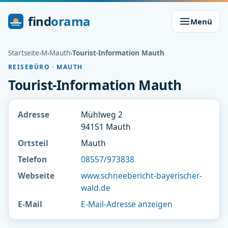
find
orama
Menü
Startseite
›
M
›
Mauth
›
Tourist-Information Mauth
REISEBÜRO · MAUTH
Tourist-Information Mauth
Adresse
Mühlweg 2
94151 Mauth
Ortsteil
Mauth
Telefon
08557/973838
Webseite
www.schneebericht-bayerischer-
wald.de
E-Mail
E-Mail-Adresse anzeigen