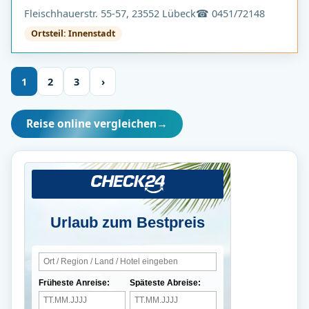
Fleischhauerstr. 55-57, 23552 Lübeck
☎ 0451/72148
Ortsteil: Innenstadt
1
2
3
›
Reise online vergleichen
→
Urlaub zum Bestpreis
Früheste Anreise:
Späteste Abreise: