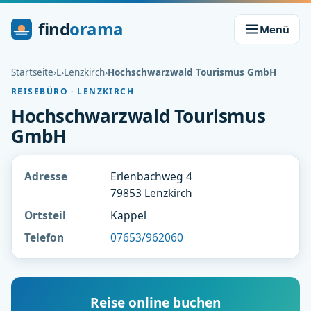
find
orama
Menü
Startseite
›
L
›
Lenzkirch
›
Hochschwarzwald Tourismus GmbH
REISEBÜRO · LENZKIRCH
Hochschwarzwald Tourismus
GmbH
Adresse
Erlenbachweg 4
79853 Lenzkirch
Ortsteil
Kappel
Telefon
07653/962060
Reise online buchen