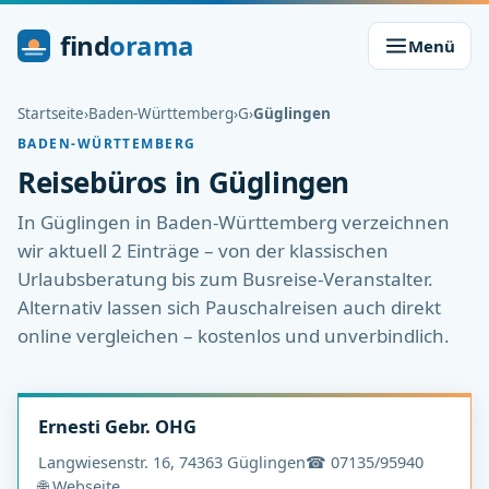
find
orama
Menü
Startseite
›
Baden-Württemberg
›
G
›
Güglingen
BADEN-WÜRTTEMBERG
Reisebüros in Güglingen
In Güglingen in Baden-Württemberg verzeichnen
wir aktuell 2 Einträge – von der klassischen
Urlaubsberatung bis zum Busreise-Veranstalter.
Alternativ lassen sich Pauschalreisen auch direkt
online vergleichen – kostenlos und unverbindlich.
Ernesti Gebr. OHG
Langwiesenstr. 16, 74363 Güglingen
☎ 07135/95940
🌐 Webseite