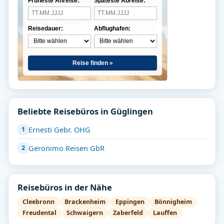
Früheste Anreise:
Späteste Abreise:
Reisedauer:
Abflughafen:
Reise finden »
Beliebte Reisebüros in Güglingen
Ernesti Gebr. OHG
Geronimo Reisen GbR
Reisebüros in der Nähe
Cleebronn
Brackenheim
Eppingen
Bönnigheim
Freudental
Schwaigern
Zaberfeld
Lauffen