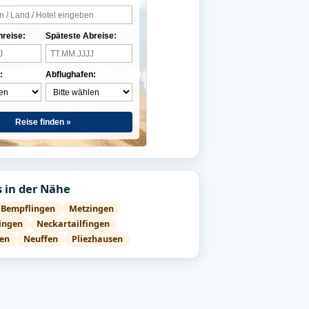
nreise:
Späteste Abreise:
:
Abflughafen:
Reise finden »
 in der Nähe
Bempflingen
Metzingen
ingen
Neckartailfingen
en
Neuffen
Pliezhausen