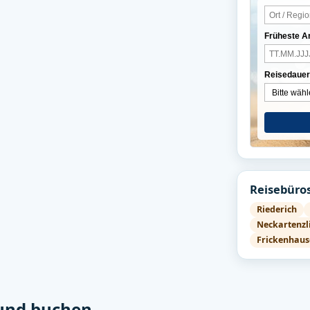
Früheste A
Reisedauer
Reisebüros
Riederich
Neckartenzl
Frickenhaus
 und buchen