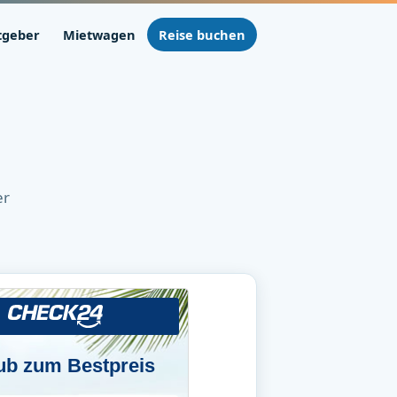
tgeber
Mietwagen
Reise buchen
er
ub zum Bestpreis