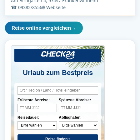
Am Birngarten 4, 97447 Frankenwinheim
☎ 09382/8556
🌐 Webseite
Reise online vergleichen
→
Urlaub zum Bestpreis
Früheste Anreise:
Späteste Abreise:
Reisedauer:
Abflughafen:
Reise finden »