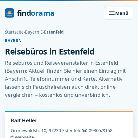
find
orama
Menü
Startseite
›
Bayern
›
E
›
Estenfeld
BAYERN
Reisebüros in Estenfeld
Reisebüros und Reiseveranstalter in Estenfeld
(Bayern): Aktuell finden Sie hier einen Eintrag mit
Anschrift, Telefonnummer und Karte. Alternativ
lassen sich Pauschalreisen auch direkt online
vergleichen – kostenlos und unverbindlich.
Ralf Heller
Grünewaldstr. 10, 97230 Estenfeld
☎ 09305/8158
🌐 Webseite