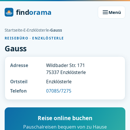
find
orama
Menü
Startseite
›
E
›
Enzklösterle
›
Gauss
REISEBÜRO · ENZKLÖSTERLE
Gauss
Adresse
Wildbader Str. 171
75337 Enzklösterle
Ortsteil
Enzklösterle
Telefon
07085/7275
Reise online buchen
Pauschalreisen bequem von zu Hause