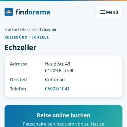
find
orama
Menü
Startseite
›
E
›
Echzell
›
Echzeller
REISEBÜRO · ECHZELL
Echzeller
Adresse
Hauptstr. 43
61209 Echzell
Ortsteil
Gettenau
Telefon
06008/1041
Reise online buchen
Pauschalreisen bequem von zu Hause