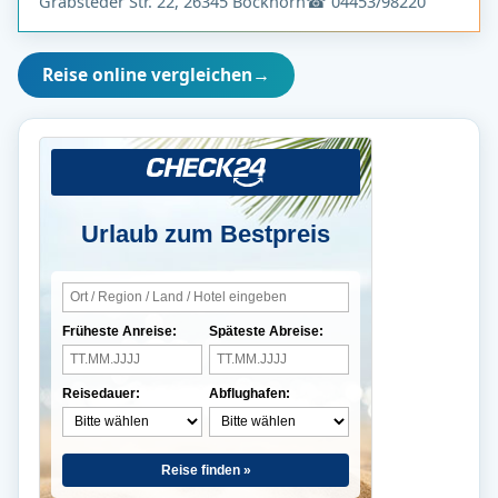
Grabsteder Str. 22, 26345 Bockhorn
☎ 04453/98220
Reise online vergleichen
→
Urlaub zum Bestpreis
Früheste Anreise:
Späteste Abreise:
Reisedauer:
Abflughafen:
Reise finden »