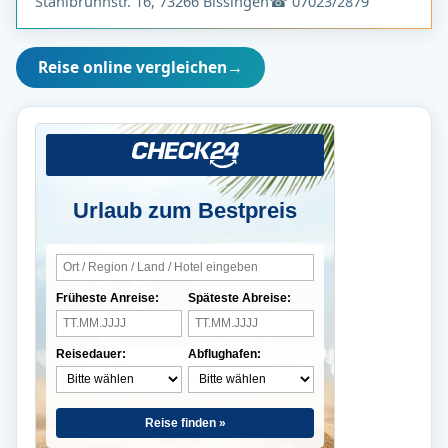
Stahlbrunnstr. 16, 73266 Bissingen
☎ 07023/2879
Reise online vergleichen
→
Urlaub zum Bestpreis
Früheste Anreise:
Späteste Abreise:
Reisedauer:
Abflughafen:
Reise finden »