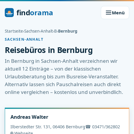
find
orama
Menü
Startseite
›
Sachsen-Anhalt
›
B
›
Bernburg
SACHSEN-ANHALT
Reisebüros in Bernburg
In Bernburg in Sachsen-Anhalt verzeichnen wir
aktuell 12 Einträge – von der klassischen
Urlaubsberatung bis zum Busreise-Veranstalter.
Alternativ lassen sich Pauschalreisen auch direkt
online vergleichen – kostenlos und unverbindlich.
Andreas Walter
Ilberstedter Str. 131, 06406 Bernburg
☎ 03471/362802
🌐 Webseite