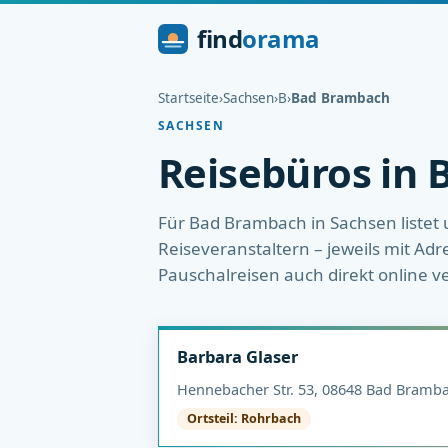
find
orama
Startseite
›
Sachsen
›
B
›
Bad Brambach
SACHSEN
Reisebüros in
Für Bad Brambach in Sachsen listet 
Reiseveranstaltern – jeweils mit Adr
Pauschalreisen auch direkt online v
Barbara Glaser
Hennebacher Str. 53, 08648 Bad Bramb
Ortsteil: Rohrbach