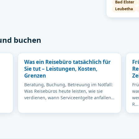
Bad Elster
Leubetha
 und buchen
Was ein Reisebüro tatsächlich für
Fr
Sie tut – Leistungen, Kosten,
Re
Grenzen
Ze
Beratung, Buchung, Betreuung im Notfall:
Fr
Was Reisebüros heute leisten, wie sie
war
verdienen, wann Serviceentgelte anfallen…
wen
R…